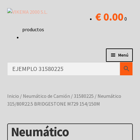
€
0.00
0
productos
Menú
NEUMÁTICOS CAMIÓN
NEUMÁTICO RECAUCHUTADO
Inicio
/
Neumático de Camión
/
31580225
/
Neumático
315/80R22.5 BRIDGESTONE M729 154/150M
ACCESORIOS – NEUMÁTICOS
Neumático