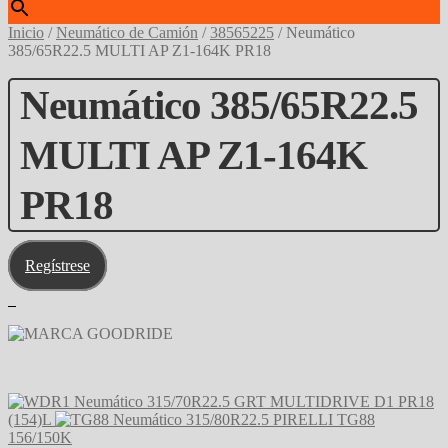
Inicio
/
Neumático de Camión
/
38565225
/
Neumático
385/65R22.5 MULTI AP Z1-164K PR18
Neumático 385/65R22.5
MULTI AP Z1-164K
PR18
Regístrese
Neumático 315/70R22.5 GRT MULTIDRIVE D1 PR18
(154)L
Neumático 315/80R22.5 PIRELLI TG88
156/150K