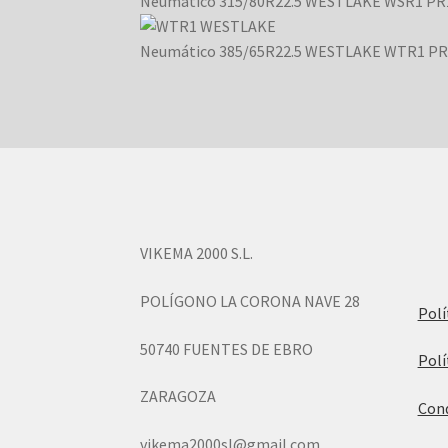
Neumático 315/80R22.5 WESTLAKE WSR1 PR1
Neumático 385/65R22.5 WESTLAKE WTR1 PR1
VIKEMA 2000 S.L.
POLÍGONO LA CORONA NAVE 28
Polí
50740 FUENTES DE EBRO
Polí
ZARAGOZA
Cond
vikema2000sl@gmail.com