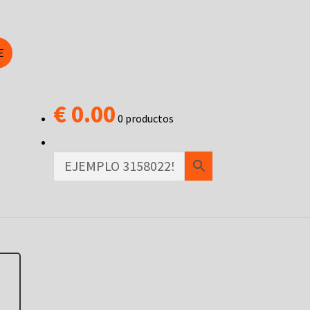
E
€
0.00
0 productos